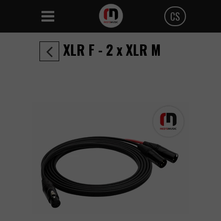
CS
Polski
XLR F - 2 x XLR M
Angielski
Czeski