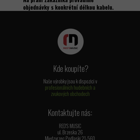
objednávky s konkrétní délkou kabelu.
Kde koupíte?
Naše výrobky jsou k dispozici v
profesionálních hudebních a
zvukových obchodech
Kontaktujte nás:
RED'S MUSIC
ul. Brzeska 26
Międzyrzec Podlaski 21-560