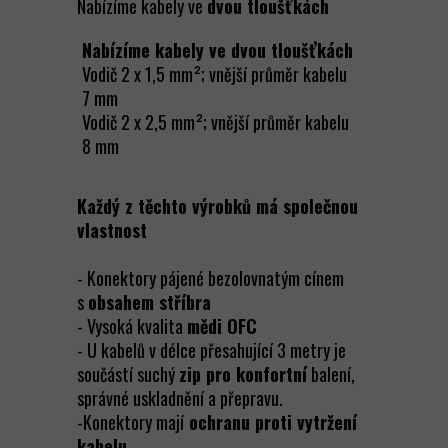
Nabízíme kabely ve
dvou tloušťkách​​​​​​​
Nabízíme kabely ve dvou tloušťkách
Vodič 2 x 1,5 mm²; vnější průměr kabelu
7 mm
Vodič 2 x 2,5 mm²; vnější průměr kabelu
8 mm
Každý z těchto výrobků má společnou
vlastnost
- Konektory pájené bezolovnatým cínem
s
obsahem stříbra
- Vysoká kvalita
mědi OFC
- U kabelů v délce přesahující 3 metry je
součástí suchý
zip pro konfortní
balení,
správné uskladnění a přepravu.
-Konektory mají
ochranu proti vytržení
kabelu.