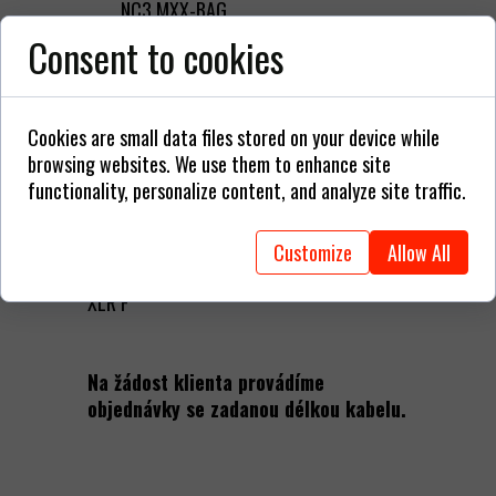
NC3 MXX-BAG,
Neutrik NAC3FCA Powercon vstup v
Consent to cookies
modré barvě.
Cookies are small data files stored on your device while
browsing websites. We use them to enhance site
K dispozici jsou různé typy kabelů
functionality, personalize content, and analyze site traffic.
PMN01 -
napájecí a signálové - XLR M /
XLR F
Customize
Allow All
PMN02 -
napájecí a signálové
- XLR M /
XLR F
Na žádost klienta provádíme
objednávky se zadanou délkou kabelu.