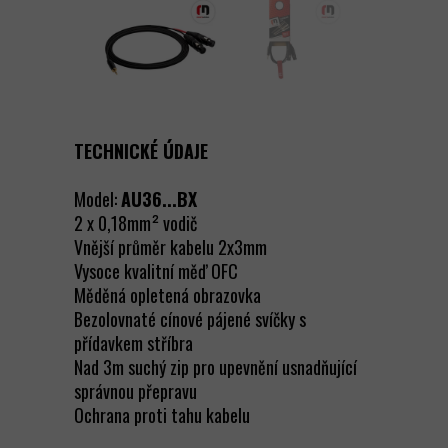
TECHNICKÉ ÚDAJE
Model:
AU36...BX
2 x 0,18mm² vodič
Vnější průměr kabelu 2x3mm
Vysoce kvalitní měď OFC
Měděná opletená obrazovka
Bezolovnaté cínové pájené svíčky s
přídavkem stříbra
Nad 3m suchý zip pro upevnění usnadňující
správnou přepravu
Ochrana proti tahu kabelu