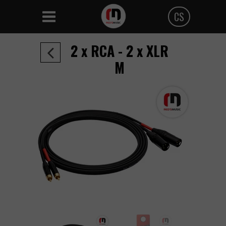
CS
Polski
2 x RCA - 2 x XLR
Angielski
M
Czeski