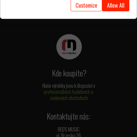
Customize
Allow All
Kde koupíte?
Naše výrobky jsou k dispozici v
profesionálních hudebních a
zvukových obchodech
Kontaktujte nás:
RED'S MUSIC
ul. Brzeska 26