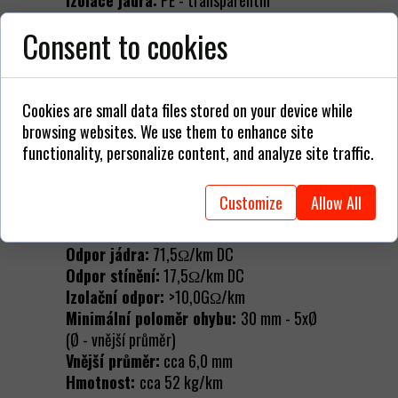
Izolace jádra:
PE - transparentní
Izolace pláště:
PVC - černá
Consent to cookies
Technická data:
Provozní teplota:
-25 °C až 65 °C (pevné
Cookies are small data files stored on your device while
instalace) / -5 °C až 65 °C (mobilní
browsing websites. We use them to enhance site
instalace)
functionality, personalize content, and analyze site traffic.
Minimální teplota pokládky:
-5°C
Kapacita (1 kHz):
jádro obrazovky: ≤ 110
Customize
Allow All
nF/km
Impedance:
85Ω ±5Ω
Odpor jádra:
71,5Ω/km DC
Odpor stínění:
17,5Ω/km DC
Izolační odpor:
>10,0GΩ/km
Minimální poloměr ohybu:
30 mm - 5xØ
(Ø - vnější průměr)
Vnější průměr:
cca 6,0 mm
Hmotnost:
cca 52 kg/km