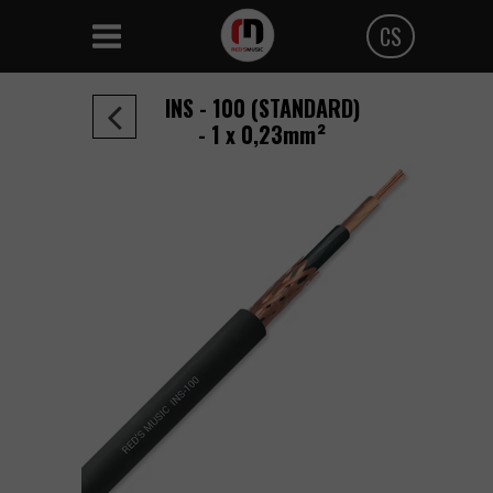
CS
Polski
INS - 100 (STANDARD)
Angielski
- 1 x 0,23mm²
Czeski