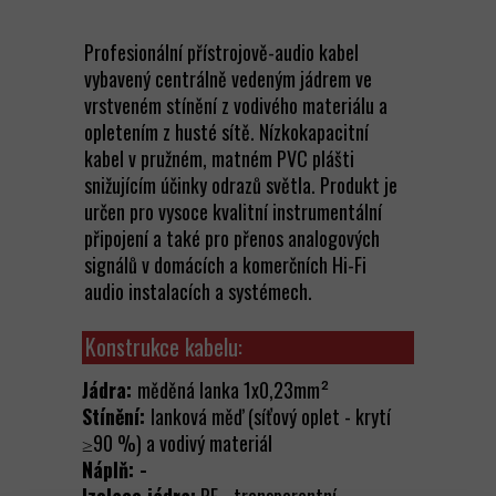
Profesionální přístrojově-audio kabel
vybavený centrálně vedeným jádrem ve
vrstveném stínění z vodivého materiálu a
opletením z husté sítě. Nízkokapacitní
kabel v pružném, matném PVC plášti
snižujícím účinky odrazů světla. Produkt je
určen pro vysoce kvalitní instrumentální
připojení a také pro přenos analogových
signálů v domácích a komerčních Hi-Fi
audio instalacích a systémech.
Konstrukce kabelu:
Jádra:
měděná lanka 1x0,23mm²
Stínění:
lanková měď (síťový oplet - krytí
≥90 %) a vodivý materiál
Náplň: -