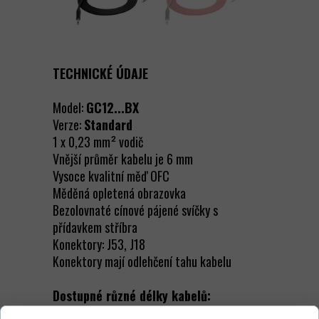
TECHNICKÉ ÚDAJE
Model:
GC12...BX
Verze:
Standard
1 x 0,23 mm² vodič
Vnější průměr kabelu je 6 mm
Vysoce kvalitní měď OFC
Měděná opletená obrazovka
Bezolovnaté cínové pájené svíčky s
přídavkem stříbra
Konektory: J53, J18
Konektory mají odlehčení tahu kabelu
Dostupné různé délky kabelů: