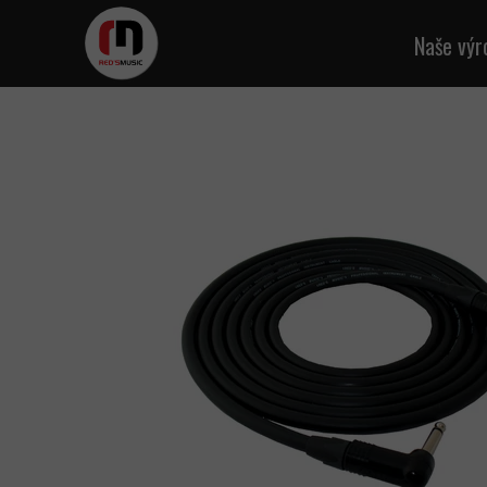
Naše výr
Kab
Mikr
A
Reprod
D
M
Kab
Napáj
Síťo
K
Mult