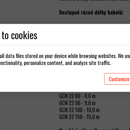
ájecí kabely
/Vidlice/Adaptéry
Dostupné různé délky kabelů:
arové struny
GCN 22 03 - 0,3 m
 to cookies
GCN 22 05 - 0,5 m
GCN 22 10 - 1,0 m
GCN 22 15 - 1,5 m
GCN 22 20 - 2,0 m
ll data files stored on your device while browsing websites. We u
GCN 22 30 - 3,0 m
nctionality, personalize content, and analyze site traffic.
GCN 22 40 - 4,0 m
GCN 22 50 - 5,0 m
Customize
GCN 22 60 - 6,0 m
GCN 22 70 - 7,0 m
GCN 22 80 - 8,0 m
GCN 22 90 - 9,0 m
GCN 22 100 - 10,0 m
GCN 22 150 - 15,0 m