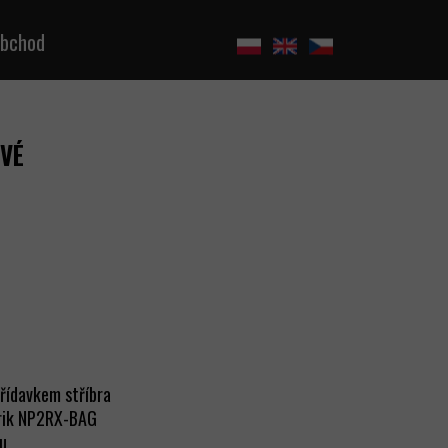
bchod
OVÉ
přídavkem stříbra
trik NP2RX-BAG
lu