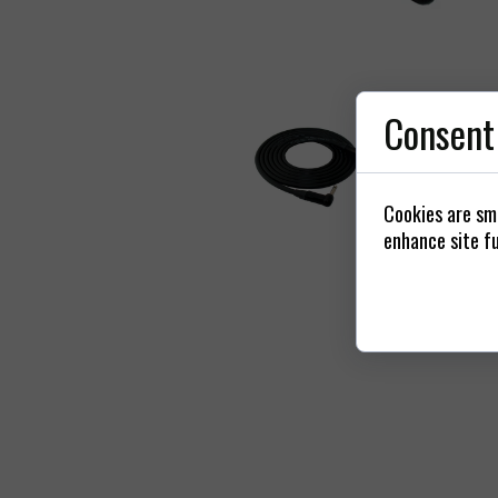
Nap
Zásuvky
Kyt
Consent
Cookies are sma
enhance site fu