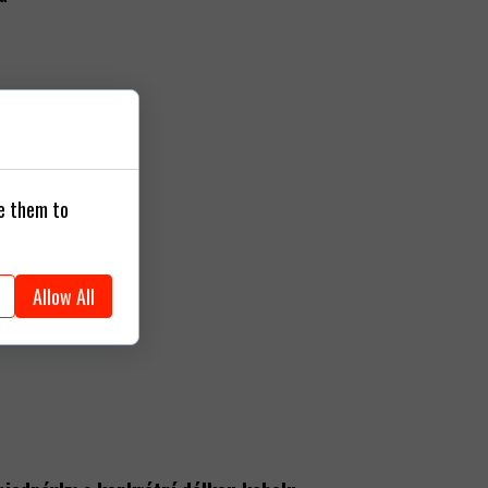
se them to
Allow All