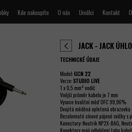
obky
Kde nakoupíte
O nás
Umělci
Kontakt
O
ely přístrojů
Obchod
ofonové kabely
JACK -
JACK ÚHL
udio kabely
uktorové kabely
TECHNICKÉ ÚDAJE
MX kabely
Model:
GCN 22
IDI kabely
Verze:
STUDIO LIVE
elová metráž
1 x 0,5 mm² vodič
ecí a signálové
Vnější průměr kabelu je 7 mm
Vysoce kvalitní měď OFC 99,96%
vé kabely RJ45
Dvojitá měděná opletená obrazovka
abely BNC
Bezolovnaté cínové pájené svíčky s 
Konectory: Neutrik NP2X-BAG, Neu
ipárové kabely
Konektory mají odlehčení tahu kabe