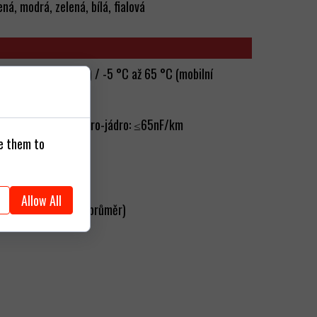
ná, modrá, zelená, bílá, fialová
C (pevné instalace) / -5 °C až 65 °C (mobilní
°C
a: ≤130nF/km / jádro-jádro: ≤65nF/km
se them to
Allow All
 - 5xØ (Ø - vnější průměr)