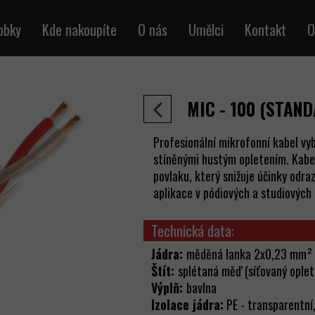
obky
Kde nakoupíte
O nás
Umělci
Kontakt
O
ely přístrojů
Obchod
ofonové kabely
MIC - 100 (STAND
udio kabely
uktorové kabely
Profesionální mikrofonní kabel v
MX kabely
stíněnými hustým opletením. Kabe
povlaku, který snižuje účinky odra
IDI kabely
aplikace v pódiových a studiových
elová metráž
ecí a signálové
Technická data:
vé kabely RJ45
Jádra:
měděná lanka 2x0,23 mm²
Štít:
splétaná měď (síťovaný oplet
abely BNC
Výplň:
bavlna
ipárové kabely
Izolace jádra:
PE - transparentní