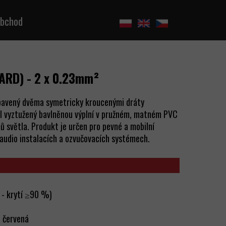
bchod
ARD) -
2 x 0.23mm²
ybavený dvěma symetricky kroucenými dráty
l vyztužený bavlněnou výplní v pružném, matném PVC
zů světla. Produkt je určen pro pevné a mobilní
 audio instalacích a ozvučovacích systémech.
 - krytí ≥90 %)
, červená