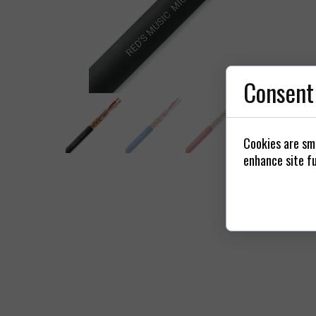
Nap
Zásuvky
Kyt
Consent
Cookies are sma
enhance site fu