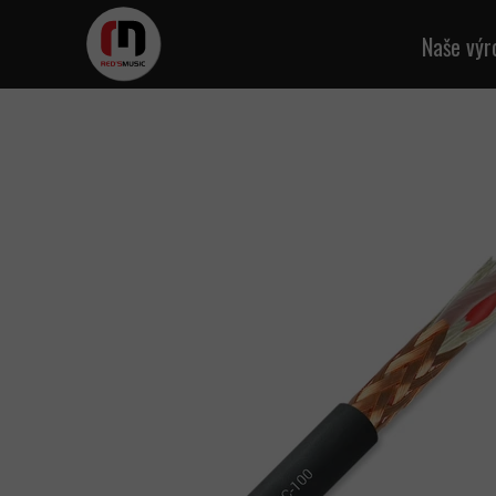
Naše výr
Kab
Mikr
A
Reprod
D
M
Kab
Napáj
Síťo
K
Mult