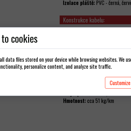
ájecí kabely
Izolace pláště:
PVC - černá, červe
/Vidlice/Adaptéry
Konstrukce kabelu:
arové struny
Provozní teplota:
-25 °C až 65 °
 to cookies
instalace)
Minimální teplota pokládky:
-5
Kapacita (1 kHz):
jádro-obrazovk
Impedance:
85Ω ±5Ω
ll data files stored on your device while browsing websites. We u
Odpor jádra:
71,5Ω/km DC
nctionality, personalize content, and analyze site traffic.
Odpor stínění:
18,0Ω/km DC
Izolační odpor:
>1,0GΩ/km
Customize
Minimální poloměr ohybu:
30 mm
Vnější průměr:
cca 6,0 mm
Hmotnost:
cca 51 kg/km