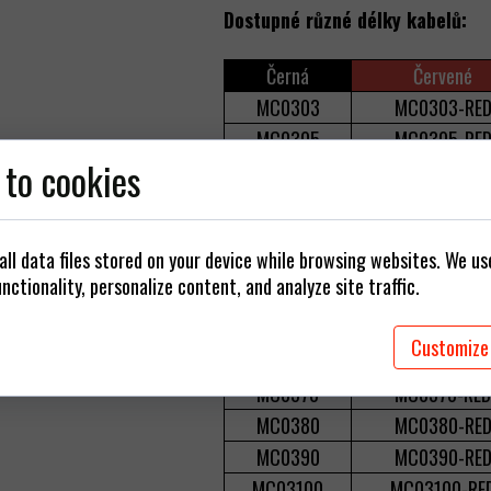
ájecí kabely
Dostupné různé délky kabelů:
/Vidlice/Adaptéry
Černá
Červené
arové struny
MC0303
MC0303-RE
MC0305
MC0305-RE
 to cookies
MC0310
MC0310-RED
MC0315
MC0315-RED
MC0320
MC0320-RE
ll data files stored on your device while browsing websites. We u
MC0330
MC0330-RE
nctionality, personalize content, and analyze site traffic.
MC0340
MC0340-RE
MC0350
MC0350-RE
Customize
MC0360
MC0360-RE
MC0370
MC0370-RED
MC0380
MC0380-RE
MC0390
MC0390-RE
MC03100
MC03100-RE