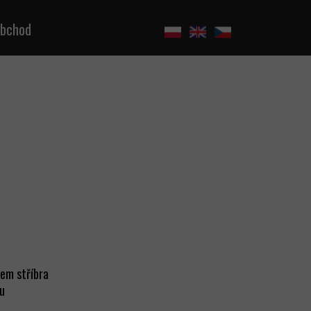
bchod
em stříbra
lu