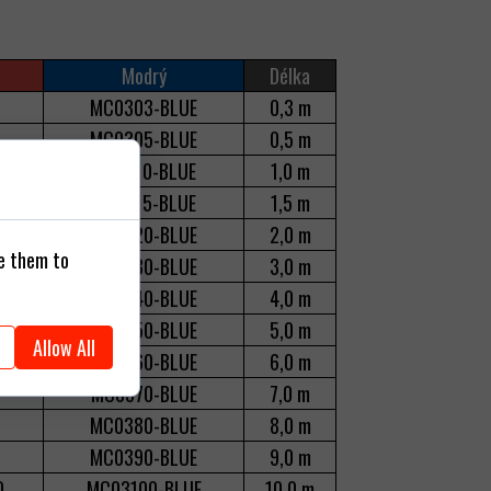
Modrý
Délka
D
MC0303-BLUE
0,3 m
D
MC0305-BLUE
0,5 m
MC0310-BLUE
1,0 m
MC0315-BLUE
1,5 m
D
MC0320-BLUE
2,0 m
se them to
D
MC0330-BLUE
3,0 m
D
MC0340-BLUE
4,0 m
D
MC0350-BLUE
5,0 m
Allow All
D
MC0360-BLUE
6,0 m
MC0370-BLUE
7,0 m
D
MC0380-BLUE
8,0 m
D
MC0390-BLUE
9,0 m
D
MC03100-BLUE
10,0 m