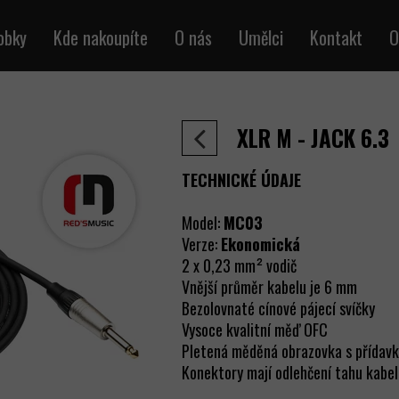
obky
Kde nakoupíte
O nás
Umělci
Kontakt
O
ely přístrojů
Obchod
ofonové kabely
XLR M - JACK 6.3
udio kabely
uktorové kabely
TECHNICKÉ ÚDAJE
MX kabely
Model:
MC03
IDI kabely
Verze:
Ekonomická
elová metráž
2 x 0,23 mm² vodič
ecí a signálové
Vnější průměr kabelu je 6 mm
Bezolovnaté cínové pájecí svíčky
vé kabely RJ45
Vysoce kvalitní měď OFC
abely BNC
Pletená měděná obrazovka s přídavk
Konektory mají odlehčení tahu kabe
ipárové kabely