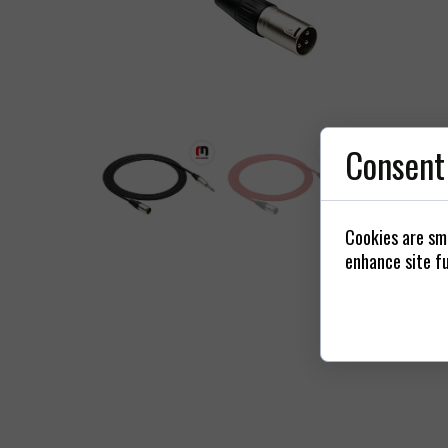
Nap
Zásuvky
Kyt
Consent
Cookies are sma
enhance site fu