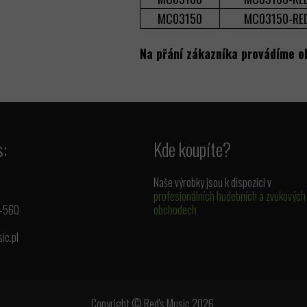
MC03150
MC03150-RE
Na přání zákazníka provádíme o
s:
Kde koupíte?
Naše výrobky jsou k dispozici v
profesionálních hudebních a zvukových
1-560
obchodech
ic.pl
Copyright © Red's Music 2026