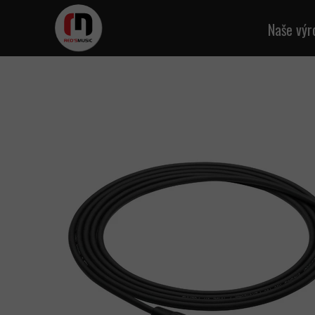
Naše výr
Kab
Mikr
A
Reprod
D
M
Kab
Napáj
Síťo
K
Mult