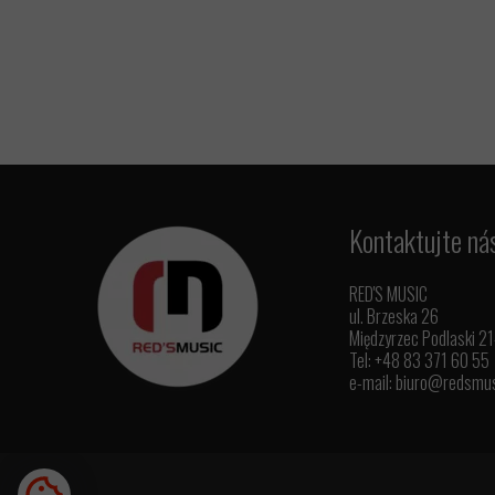
Kontaktujte ná
RED'S MUSIC
ul. Brzeska 26
Międzyrzec Podlaski 2
Tel: +48 83 371 60 55
e-mail:
biuro@redsmus