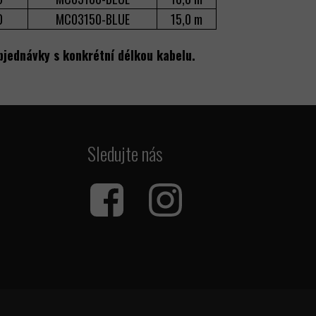
D
MC03150-BLUE
15,0 m
bjednávky s konkrétní délkou kabelu.
Sledujte nás