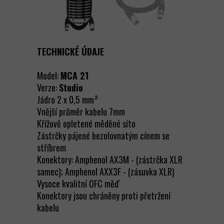
TECHNICKÉ ÚDAJE
Model:
MCA 21
Verze:
Studio
Jádro 2 x 0,5 mm²
Vnější průměr kabelu 7mm
Křížově opletené měděné síto
Zástrčky pájené bezolovnatým cínem se
stříbrem
Konektory: Amphenol AX3M - (zástrčka XLR
samec); Amphenol AXX3F - (zásuvka XLR)
Vysoce kvalitní OFC měď
Konektory jsou chráněny proti přetržení
kabelu