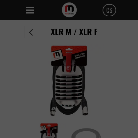
CS
Polski
XLR M / XLR F
Angielski
Czeski