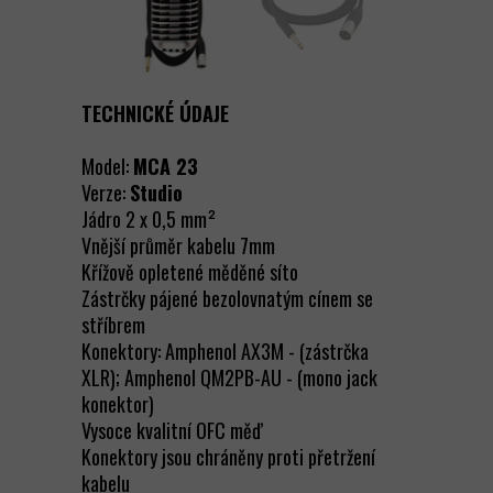
TECHNICKÉ ÚDAJE
Model:
MCA 23
Verze:
Studio
Jádro 2 x 0,5 mm²
Vnější průměr kabelu 7mm
Křížově opletené měděné síto
Zástrčky pájené bezolovnatým cínem se
stříbrem
Konektory: Amphenol AX3M - (zástrčka
XLR); Amphenol QM2PB-AU - (mono jack
konektor)
Vysoce kvalitní OFC měď
Konektory jsou chráněny proti přetržení
kabelu