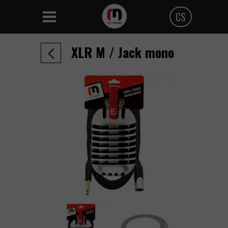
CS
Polski
XLR M / Jack mono
Angielski
Czeski