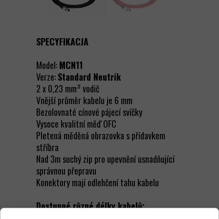
SPECYFIKACJA
Model:
MCN11
Verze:
Standard Neutrik
2 x 0,23 mm² vodič
Vnější průměr kabelu je 6 mm
Bezolovnaté cínové pájecí svíčky
Vysoce kvalitní měď OFC
Pletená měděná obrazovka s přídavkem
stříbra
Nad 3m suchý zip pro upevnění usnadňující
správnou přepravu
Konektory mají odlehčení tahu kabelu
Dostupné různé délky kabelů: