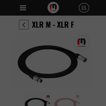
CS
Polski
XLR M - XLR F
Angielski
Czeski