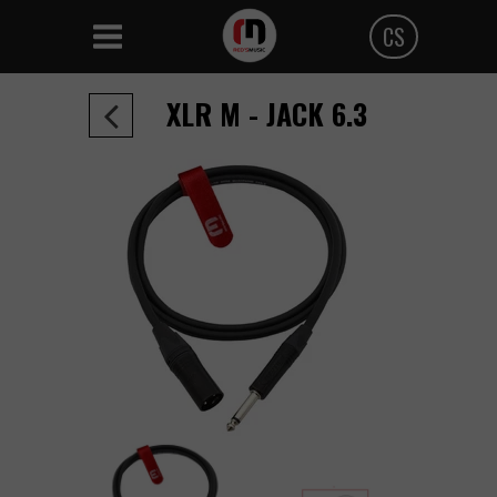
CS
Polski
XLR M - JACK 6.3
Angielski
Czeski