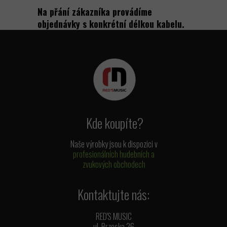
Na přání zákazníka provádíme
objednávky s konkrétní délkou kabelu.
Kde koupíte?
Naše výrobky jsou k dispozici v
profesionálních hudebních a
zvukových obchodech
Kontaktujte nás:
RED'S MUSIC
ul. Brzeska 26