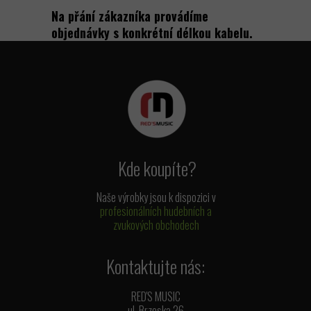
Na přání zákazníka provádíme
objednávky s konkrétní délkou kabelu.
Kde koupíte?
Naše výrobky jsou k dispozici v
profesionálních hudebních a
zvukových obchodech
Kontaktujte nás:
RED'S MUSIC
ul. Brzeska 26