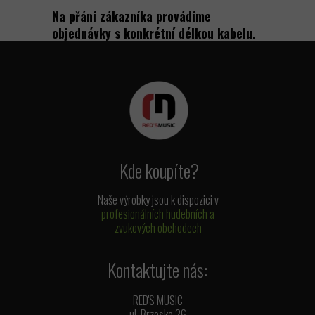
Na přání zákazníka provádíme
objednávky s konkrétní délkou kabelu.
Kde koupíte?
Naše výrobky jsou k dispozici v
profesionálních hudebních a
zvukových obchodech
Kontaktujte nás:
RED'S MUSIC
ul. Brzeska 26