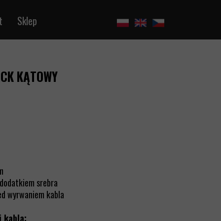
t
Sklep
ACK KĄTOWY
m
 dodatkiem srebra
zed wyrwaniem kabla
i kabla: