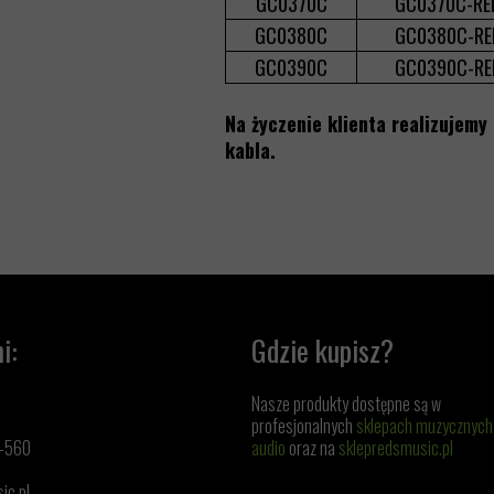
GC0370C
GC0370C-RE
GC0380C
GC0380C-RE
GC0390C
GC0390C-RE
Na życzenie klienta realizujem
kabla.
i:
Gdzie kupisz?
Nasze produkty dostępne są w
profesjonalnych
sklepach muzycznych
1-560
audio
oraz na
sklepredsmusic.pl
ic.pl