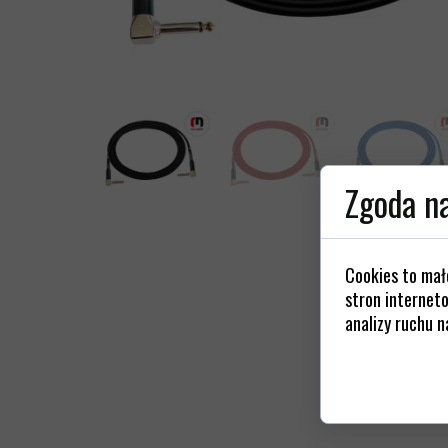
Kable z
Gniazda / 
Złącza / Wt
St
Zgoda na
Cookies to mał
stron interneto
analizy ruchu n