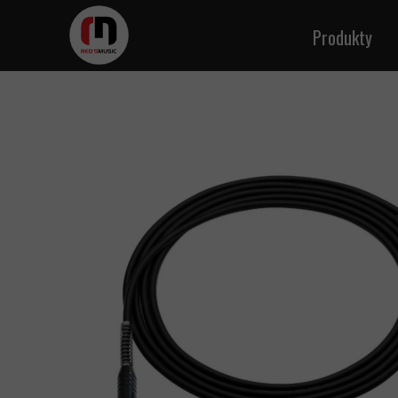
Produkty
Kable ins
Kable m
Kabl
Kable g
Kab
Kabl
Kable 
Kable zasila
Kabel sk
Kab
Kable w