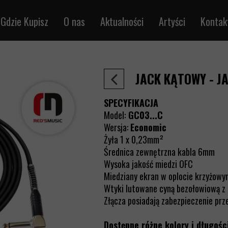
Gdzie Kupisz
O nas
Aktualności
Artyści
Kontak
trumentalne
Sklepredsmusic.pl
ikrofonowe
Sprzedaż detaliczna
JACK KĄTOWY - J
e audio
Sprzedaż hurtowa
łośnikowe
SPECYFIKACJA
le DMX
Model:
GC03...C
Wersja:
Economic
e MIDI
Żyła 1 x 0,23mm²
na metry
Średnica zewnętrzna kabla 6mm
jąco-sygnałowe
Wysoka jakość miedzi OFC
Miedziany ekran w oplocie krzyżowy
rętka /RJ45
Wtyki lutowane cyną bezołowiową z
le BNC
Złącza posiadają zabezpieczenie pr
ieloparowe
Dostępne różne kolory i długośc