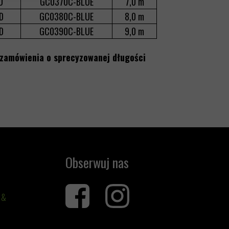
D
GC0370C-BLUE
7,0 m
D
GC0380C-BLUE
8,0 m
D
GC0390C-BLUE
9,0 m
y zamówienia o sprecyzowanej długości
Obserwuj nas
 &