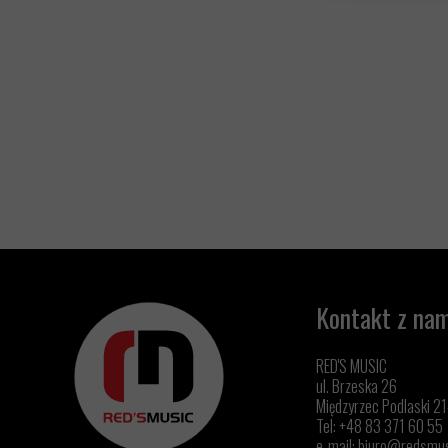
Kontakt z nam
RED'S MUSIC
ul. Brzeska 26
Międzyrzec Podlaski 2
Tel: +48 83 371 60 55
e-mail:
biuro@redsmus