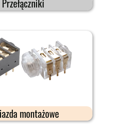
Przełączniki
azda montażowe