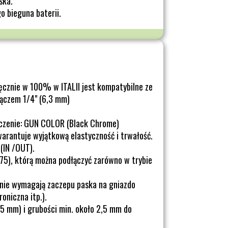
ska.
o bieguna baterii.
ęcznie w 100% w ITALII jest kompatybilne ze
ączem 1/4" (6,3 mm)
czenie: GUN COLOR (Black Chrome)
warantuje wyjątkową elastyczność i trwałość.
(IN /OUT).
.75), którą można podłączyć zarówno w trybie
nie wymagają zaczepu paska na gniazdo
oniczna itp.).
5 mm) i grubości min. około 2,5 mm do