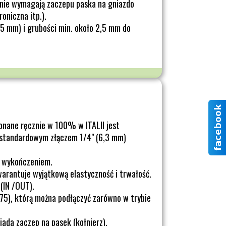
nie wymagają zaczepu paska na gniazdo
oniczna itp.).
5 mm) i grubości min. około 2,5 mm do
onane ręcznie w 100% w ITALII jest
 standardowym złączem 1/4" (6,3 mm)
m wykończeniem.
warantuje wyjątkową elastyczność i trwałość.
(IN /OUT).
.75), którą można podłączyć zarówno w trybie
iada zaczep na pasek (kołnierz).