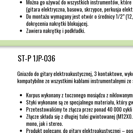
Można go używać do wszystkich instrumentów, które 
(gitara elektryczna, basowa, skrzypce, perkusja elektr
Do montażu wymagany jest otwór o średnicy 1/2” (12,
dokręcenia nakrętki blokującej.
Zawiera nakrętkę i podkładki.
ST-P 1JP-036
Gniazdo do gitary elektroakustycznej, 3 kontaktowe, wyk
kompatybilne ze wszystkimi kablami instrumentalnymi ze
Korpus wykonany z toczonego mosiądzu z niklowany
Styki wykonane są ze specjalnego materiału, który g
Przetestowaliśmy te złącza przez ponad 40 000 cykli 
Złącze składa się z długiej tulei gwintowanej (M12X0
mono, jak i stereo.
Produkt polecany, do gitary elektroakustycznej – pos