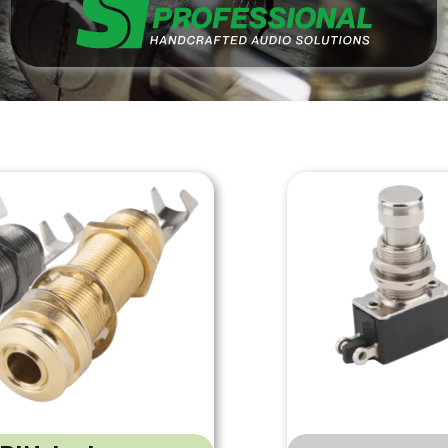
asilające
Przełączniki
yki / Adaptery
runy