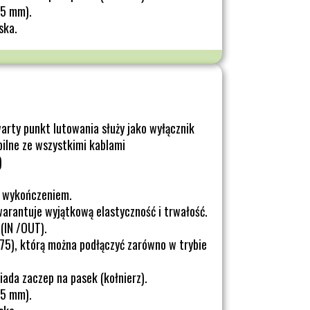
,5 mm).
ska.
arty punkt lutowania służy jako wyłącznik
ilne ze wszystkimi kablami
)
m wykończeniem.
warantuje wyjątkową elastyczność i trwałość.
(IN /OUT).
.75), którą można podłączyć zarówno w trybie
iada zaczep na pasek (kołnierz).
,5 mm).