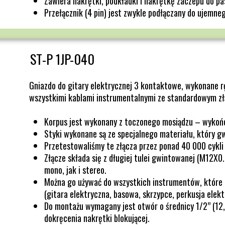
Zawiera nakrętki, podkładki i nakrętkę zaczepu do pa
Przełącznik (4 pin) jest zwykle podłączany do ujemneg
ST-P 1JP-040
Gniazdo do gitary elektrycznej 3 kontaktowe, wykonane r
wszystkimi kablami instrumentalnymi ze standardowym zł
Korpus jest wykonany z toczonego mosiądzu – wykoń
Styki wykonane są ze specjalnego materiału, który g
Przetestowaliśmy te złącza przez ponad 40 000 cykli 
Złącze składa się z długiej tulei gwintowanej (M12X0
mono, jak i stereo.
Można go używać do wszystkich instrumentów, które 
(gitara elektryczna, basowa, skrzypce, perkusja elektr
Do montażu wymagany jest otwór o średnicy 1/2” (12,
dokręcenia nakrętki blokującej.