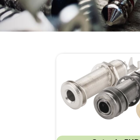
Kable z
Gniazda / 
Złącza / Wt
St