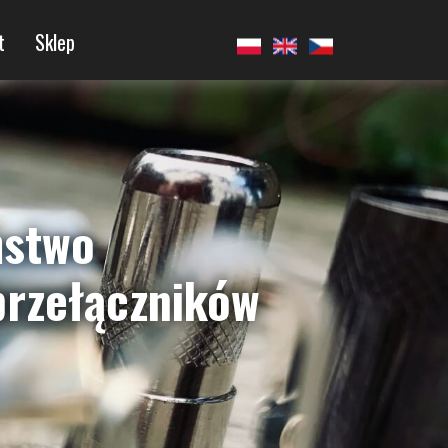
t
Sklep
ństwo
 przełączników