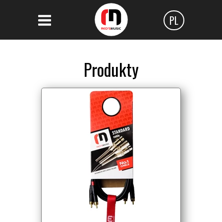
PL
Polski
Angielski
Produkty
Czeski