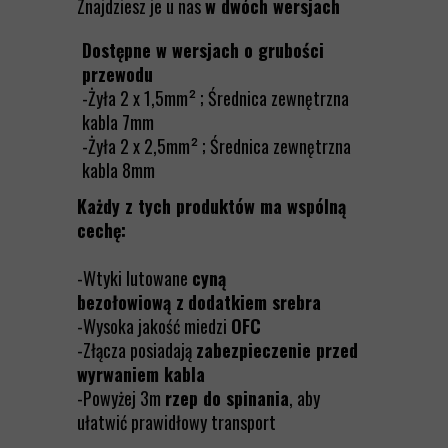
Znajdziesz je u nas
w dwóch wersjach
Dostępne w wersjach o grubości
przewodu
-Żyła 2 x 1,5mm² ; Średnica zewnętrzna
kabla 7mm
-Żyła 2 x 2,5mm² ; Średnica zewnętrzna
kabla 8mm
Każdy z tych produktów ma wspólną
cechę:
-Wtyki lutowane
cyną
bezołowiową z
dodatkiem srebra
-Wysoka jakość miedzi
OFC
-Złącza posiadają
zabezpieczenie przed
wyrwaniem kabla
-Powyżej 3m
rzep do spinania
, aby
ułatwić prawidłowy transport