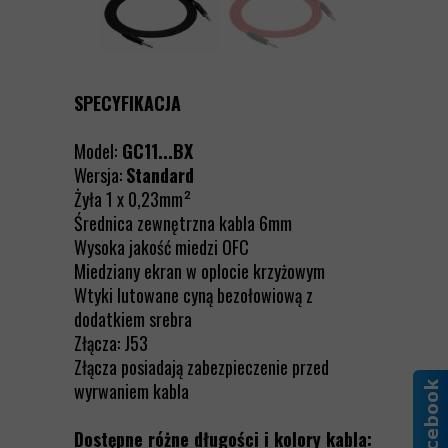
SPECYFIKACJA
Model:
GC11...BX
Wersja:
Standard
Żyła 1 x 0,23mm²
Średnica zewnętrzna kabla 6mm
Wysoka jakość miedzi OFC
Miedziany ekran w oplocie krzyżowym
Wtyki lutowane cyną bezołowiową z
dodatkiem srebra
Złącza: J53
Złącza posiadają zabezpieczenie przed
wyrwaniem kabla
Dostępne różne długości i kolory kabla: