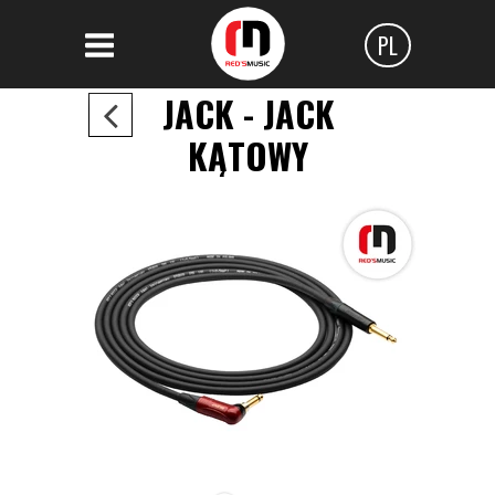
PL
Polski
JACK - JACK
Angielski
KĄTOWY
Czeski