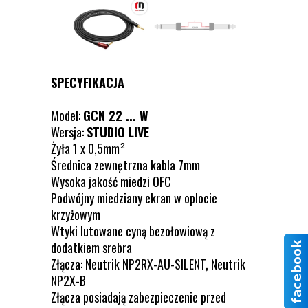
SPECYFIKACJA
Model:
GCN 22 ... W
Wersja:
STUDIO LIVE
Żyła 1 x 0,5mm²
Średnica zewnętrzna kabla 7mm
Wysoka jakość miedzi OFC
Podwójny miedziany ekran w oplocie
krzyżowym
Wtyki lutowane cyną bezołowiową z
dodatkiem srebra
Złącza: Neutrik
NP2RX-AU-SILENT,
Neutrik
NP2X-B
Złącza posiadają zabezpieczenie przed