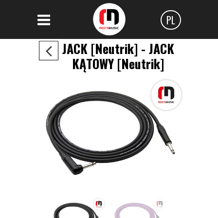
PL
Polski
JACK [Neutrik] - JACK
KĄTOWY [Neutrik]
Angielski
Czeski