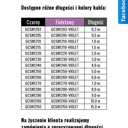
Dostępne różne długości i kolory kabla:
Czarny
Fioletowy
Długość
GCSN1203
GCSN1203-VIOLET
0,3 m
GCSN1205
GCSN1205-VIOLET
0,5 m
GCSN1210
GCSN1210-VIOLET
1,0 m
GCSN1215
GCSN1210-VIOLET
1,5 m
GCSN1220
GCSN1220-VIOLET
2,0 m
GCSN1230
GCSN1230-VIOLET
3,0 m
GCSN1240
GCSN1240-VIOLET
4,0 m
GCSN1250
GCSN1250-VIOLET
5,0 m
GCSN1260
GCSN1260-VIOLET
6,0 m
GCSN1270
GCSN1270-VIOLET
7,0 m
GCSN1280
GCSN1280-VIOLET
8,0 m
GCSN1290
GCSN1290-VIOLET
9,0 m
GCSN12100
GCSN12100-VIOLET
10,0 m
GCSN12150
GCSN12150-VIOLET
15,0 m
Na życzenie klienta realizujemy
zamówienia o sprecyzowanej długości