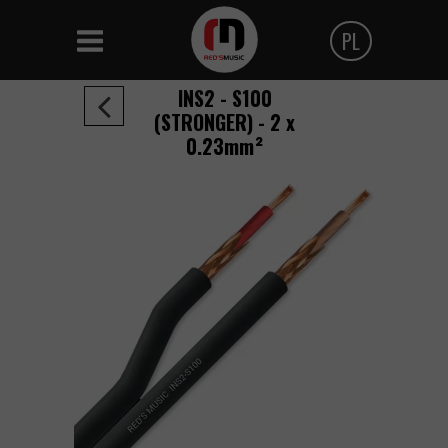
PL
Polski
INS2 - S100
(STRONGER) -
2 x
Angielski
0.23mm²
Czeski