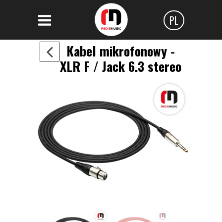
PL
Polski
Kabel mikrofonowy -
Angielski
XLR F / Jack 6.3 stereo
Czeski