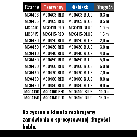
Czarny
Czerwony
Niebieski
Długość
MC0403
MC0403-RED
MC0403-BLUE
0,3 m
MC0405
MC0405-RED
MC0405-BLUE
0,5 m
MC0410
MC0410-RED
MC0410-BLUE
1,0 m
MC0415
MC0415-RED
MC0415-BLUE
1,5 m
MC0420
MC0420-RED
MC0420-BLUE
2,0 m
MC0430
MC0430-RED
MC0430-BLUE
3,0 m
MC0440
MC0440-RED
MC0440-BLUE
4,0 m
MC0450
MC0450-RED
MC0450-BLUE
5,0 m
MC0460
MC0460-RED
MC0460-BLUE
6,0 m
MC0470
MC0470-RED
MC0470-BLUE
7,0 m
MC0480
MC0480-RED
MC0480-BLUE
8,0 m
MC0490
MC0490-RED
MC0490-BLUE
9,0 m
MC04100
MC04100-RED
MC04100-BLUE
10,0 m
MC04150
MC04150-RED
MC04150-BLUE
15,0 m
Na życzenie klienta realizujemy
zamówienia o sprecyzowanej długości
kabla.