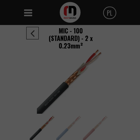
PL
Polski
MIC - 100
(STANDARD) -
2 x
Angielski
0.23mm²
Czeski