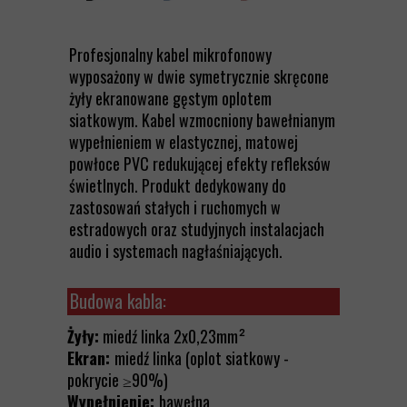
Profesjonalny kabel mikrofonowy
wyposażony w dwie symetrycznie skręcone
żyły ekranowane gęstym oplotem
siatkowym. Kabel wzmocniony bawełnianym
wypełnieniem w elastycznej, matowej
powłoce PVC redukującej efekty refleksów
świetlnych. Produkt dedykowany do
zastosowań stałych i ruchomych w
estradowych oraz studyjnych instalacjach
audio i systemach nagłaśniających.
Budowa kabla:
Żyły:
miedź linka 2x0,23mm²
Ekran:
miedź linka (oplot siatkowy -
pokrycie ≥90%)
Wypełnienie:
bawełna