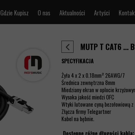
Gdzie Kupisz
O nas
Aktualności
Artyści
Kontak
trumentalne
Sklepredsmusic.pl
ikrofonowe
Sprzedaż detaliczna
MUTP T CAT6 ... B
e audio
Sprzedaż hurtowa
łośnikowe
SPECYFIKACJA
le DMX
Żyła 4 x 2 x 0.18mm² 26AWG/7
e MIDI
Średnica zewnętrzna 8mm
na metry
Miedziany ekran w oplocie krzyżowy
jąco-sygnałowe
Wysoka jakość miedzi OFC
Wtyki lutowane cyną bezołowiową z
rętka /RJ45
Złącza firmy Telegartner
le BNC
Kabel na bębnie.
ieloparowe
Dostępne różne długości kabla: