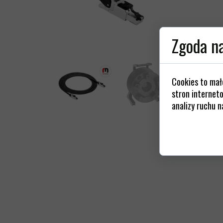
Kable z
Gniazda / 
Złącza / Wt
Zgoda na
St
Cookies to mał
stron interneto
analizy ruchu n