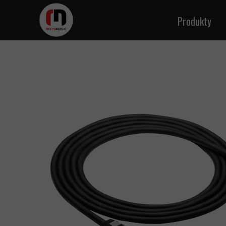
Produkty
Kable ins
Kable m
Kabl
Kable g
Kab
Kabl
Kable 
Kable zasila
Kabel sk
Kab
Kable w