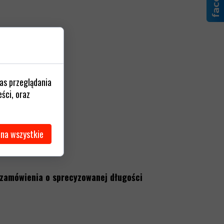
as przeglądania
ści, oraz
 na wszystkie
y zamówienia o sprecyzowanej długości