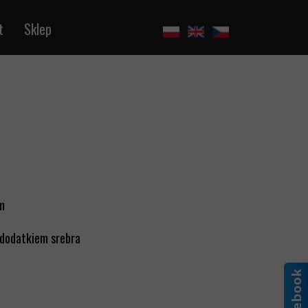
t
Sklep
m
 dodatkiem srebra