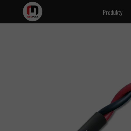
Produkty
Kable ins
Kable m
Kabl
Kable g
Kab
Kabl
Kable 
Kable zasila
Kabel sk
Kab
Kable w