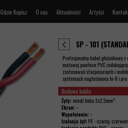
Gdzie Kupisz
O nas
Aktualności
Artyści
Kontak
trumentalne
Sklepredsmusic.pl
ikrofonowe
Sprzedaż detaliczna
SP - 101 (STANDA
e audio
Sprzedaż hurtowa
łośnikowe
Profesjonalny kabel głośnikowy z 
le DMX
matowej powłoce PVC redukującej
zastosowań stacjonarnych i mobil
e MIDI
systemach nagłośnienia hi-fi i pro
na metry
Budowa kabla:
jąco-sygnałowe
Żyły:
miedź linka 2x2,5mm²
rętka /RJ45
Ekran: -
le BNC
Wypełnienie: -
ieloparowe
Izolacja żył:
PE - czarny, czerwon