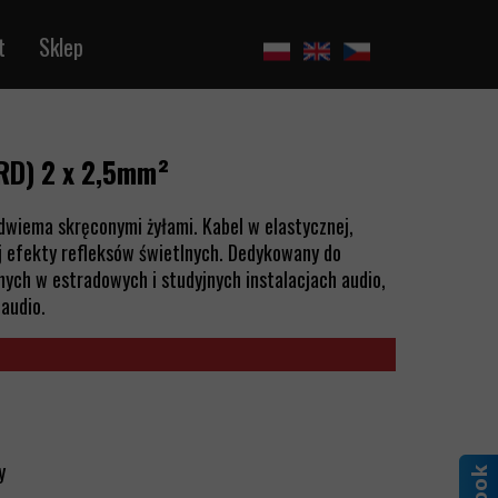
t
Sklep
RD) 2 x 2,5mm²
dwiema skręconymi żyłami. Kabel w elastycznej,
 efekty refleksów świetlnych. Dedykowany do
nych w estradowych i studyjnych instalacjach audio,
 audio.
y