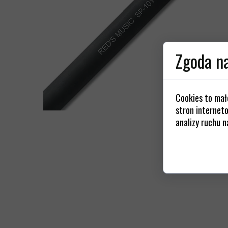
Kable z
Gniazda / 
Złącza / Wt
Zgoda na
St
Cookies to mał
stron interneto
analizy ruchu n