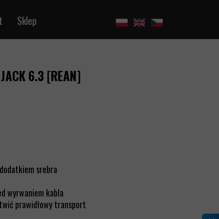
t
Sklep
 JACK 6.3 [REAN]
 dodatkiem srebra
zed wyrwaniem kabla
atwić prawidłowy transport