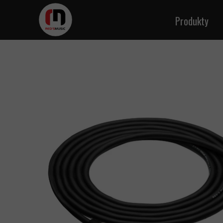
Produkty
Kable ins
Kable m
Kabl
Kable g
Kab
Kabl
Kable 
Kable zasila
Kabel sk
Kab
Kable w