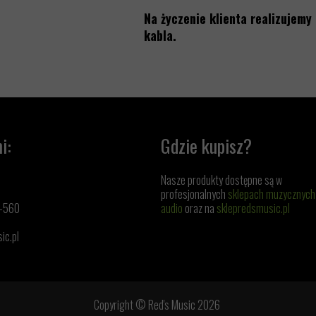
Na życzenie klienta realizujem
kabla.
i:
Gdzie kupisz?
Nasze produkty dostępne są w
profesjonalnych
sklepach muzycznych
1-560
audio
oraz na
sklepredsmusic.pl
ic.pl
Copyright © Red's Music 2026