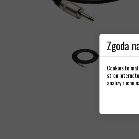
Kable z
Gniazda / 
Złącza / Wt
St
Zgoda na
Cookies to mał
stron interneto
analizy ruchu n