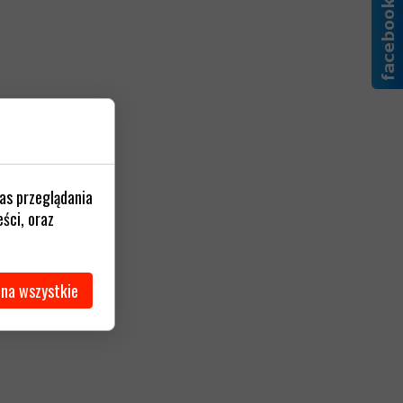
as przeglądania
ści, oraz
 na wszystkie