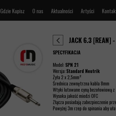
Gdzie Kupisz
O nas
Aktualności
Artyści
Kontak
trumentalne
Sklepredsmusic.pl
ikrofonowe
Sprzedaż detaliczna
JACK 6.3 [REAN] -
e audio
Sprzedaż hurtowa
łośnikowe
SPECYFIKACJA
le DMX
Model:
SPN 21
e MIDI
Wersja:
Standard Neutrik
na metry
Żyła 2 x 2,5mm²
jąco-sygnałowe
Średnica zewnętrzna kabla 8mm
Wtyki lutowane cyną bezołowiową z
rętka /RJ45
Wysoka jakość miedzi OFC
le BNC
Złącza posiadają zabezpieczenie pr
Powyżej 3m rzep do spinania aby uł
ieloparowe